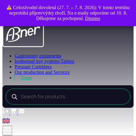
About company
Celozávodní dovolená (27. 7. – 7. 8. 2026): V tomto termínu
Celozávodní dovolená (27. 7. – 7. 8. 2026): V tomto termínu
Contacts
neprobíhá příjem/výdej zboží. Na e-maily odpovíme od 10. 8.
neprobíhá příjem/výdej zboží. Na e-maily odpovíme od 10. 8.
Děkujeme za pochopení.
Děkujeme za pochopení.
Dismiss
Dismiss
Gastronomy equipments
Isothermal tray systems-Tablets
Pressure Cartridges
Our production and Services
Toner
Products
search