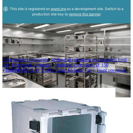
This site is registered on
wpml.org
as a development site. Switch to a
production site key to
remove this banner
.
Gastronomy equipments
Isothermal containers and insulated food
jars
Isothermal containers
Isothemal containers AF 150
THERMOBOX AF 150 O Color: Melange Grey, Front openning
Information