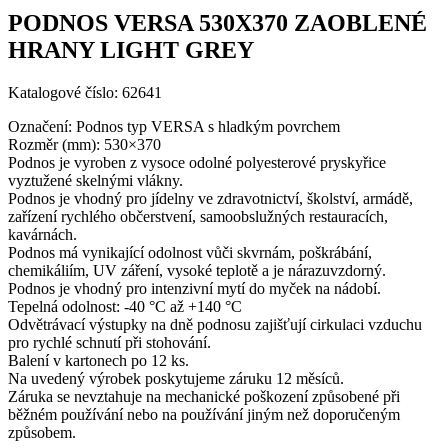
PODNOS VERSA 530X370 ZAOBLENÉ
HRANY LIGHT GREY
Katalogové číslo: 62641
Označení: Podnos typ VERSA s hladkým povrchem
Rozměr (mm): 530×370
Podnos je vyroben z vysoce odolné polyesterové pryskyřice
vyztužené skelnými vlákny.
Podnos je vhodný pro jídelny ve zdravotnictví, školství, armádě,
zařízení rychlého občerstvení, samoobslužných restauracích,
kavárnách.
Podnos má vynikající odolnost vůči skvrnám, poškrábání,
chemikáliím, UV záření, vysoké teplotě a je nárazuvzdorný.
Podnos je vhodný pro intenzivní mytí do myček na nádobí.
Tepelná odolnost: -40 °C až +140 °C
Odvětrávací výstupky na dně podnosu zajišťují cirkulaci vzduchu
pro rychlé schnutí při stohování.
Balení v kartonech po 12 ks.
Na uvedený výrobek poskytujeme záruku 12 měsíců.
Záruka se nevztahuje na mechanické poškození způsobené při
běžném používání nebo na používání jiným než doporučeným
způsobem.