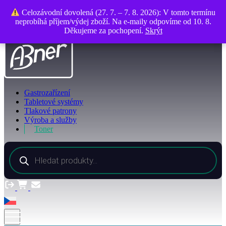
O společnosti
Celozávodní dovolená (27. 7. – 7. 8. 2026): V tomto termínu
Celozávodní dovolená (27. 7. – 7. 8. 2026): V tomto termínu
Kontakty
neprobíhá příjem/výdej zboží. Na e-maily odpovíme od 10. 8.
neprobíhá příjem/výdej zboží. Na e-maily odpovíme od 10. 8.
Děkujeme za pochopení.
Děkujeme za pochopení.
Skrýt
Skrýt
Gastrozařízení
Tabletové systémy
Tlakové patrony
Výroba a služby
Toner
Products
search