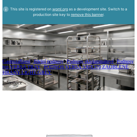
This site is registered on
wpml.org
as a development site. Switch to a
production site key to
remove this banner
.
Gastrozařízení
Jídelní podnosy
Podnosy sklolaminátové
Podnosy
typ VERSA TRAY
PODNOS VERSA 530X370 ZAOBLENÉ
HRANY LIGHT GREY
Informace