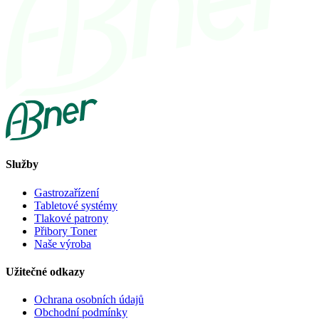
Služby
Gastrozařízení
Tabletové systémy
Tlakové patrony
Přibory Toner
Naše výroba
Užitečné odkazy
Ochrana osobních údajů
Obchodní podmínky