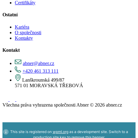
Certifikáty
Ostatní
Kariéra
O společnosti
Kontakty
Kontakt
abner@abner.cz
+420 461 313 111
Lanškrounská 499/87
571 01 MORAVSKÁ TŘEBOVÁ
Všechna práva vyhrazena společnosti Abner © 2026 abner.cz
This site is registered on
wpml.org
as a development site. Switch to a
production site key to
remove this banner
.