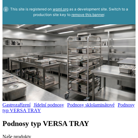
This site is registered on
wpml.org
as a development site. Switch to a
production site key to
remove this banner
.
Gastrozařízení
Jídelní podnosy
Podnosy sklolaminátové
Podnosy
typ VERSA TRAY
Podnosy typ VERSA TRAY
Naše produkty