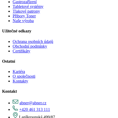
Gastrozařízení
Tabletové systémy
Tlakové patrony
Přibory Toner
Naše výroba
Užitečné odkazy
Ochrana osobních údajů
Obchodní podmínky
Certifikáty
Ostatní
Kariéra
O společnosti
Kontakty
Kontakt
abner@abner.cz
+420 461 313 111
Lanškrounská 499/87