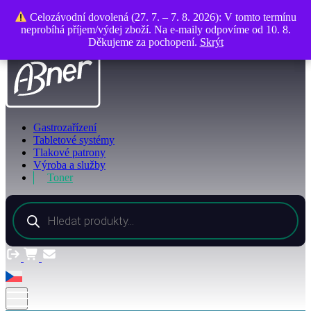
O společnosti
Celozávodní dovolená (27. 7. – 7. 8. 2026): V tomto termínu
Celozávodní dovolená (27. 7. – 7. 8. 2026): V tomto termínu
Kontakty
neprobíhá příjem/výdej zboží. Na e-maily odpovíme od 10. 8.
neprobíhá příjem/výdej zboží. Na e-maily odpovíme od 10. 8.
Děkujeme za pochopení.
Děkujeme za pochopení.
Skrýt
Skrýt
Gastrozařízení
Tabletové systémy
Tlakové patrony
Výroba a služby
Toner
Products
search