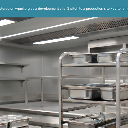
istered on
wpml.org
as a development site. Switch to a production site key to
rem