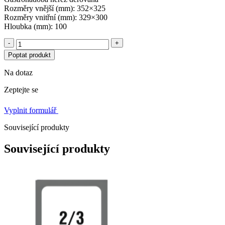
Rozměry vnější (mm): 352×325
Rozměry vnitřní (mm): 329×300
Hloubka (mm): 100
-
+
Poptat produkt
Na dotaz
Zeptejte se
Vyplnit formulář
Související produkty
Související produkty