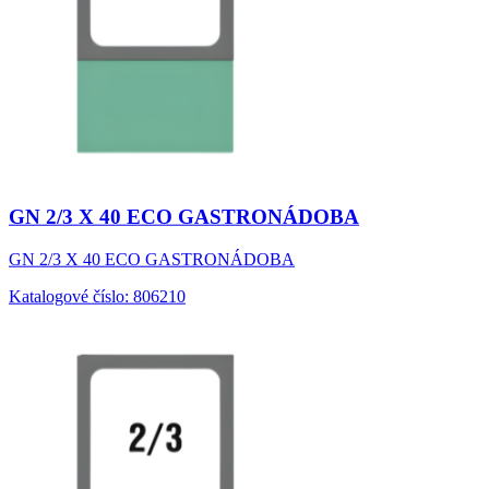
GN 2/3 X 40 ECO GASTRONÁDOBA
GN 2/3 X 40 ECO GASTRONÁDOBA
Katalogové číslo: 806210