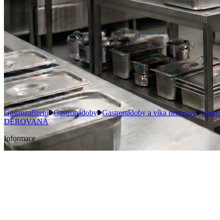
Gastrozařízení
Gastronádoby
Gastronádoby a víka nerezové
Gastr
DĚROVANÁ
Informace