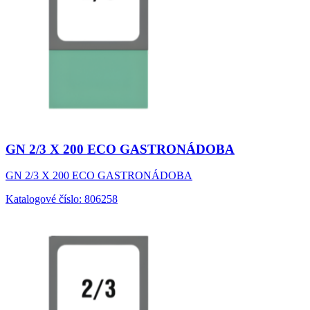
GN 2/3 X 200 ECO GASTRONÁDOBA
GN 2/3 X 200 ECO GASTRONÁDOBA
Katalogové číslo: 806258