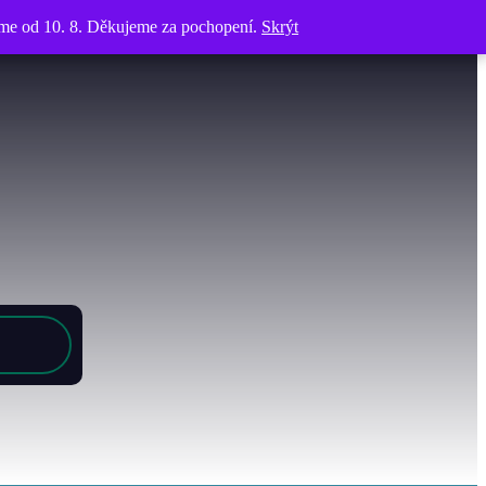
víme od 10. 8. Děkujeme za pochopení.
víme od 10. 8. Děkujeme za pochopení.
Skrýt
Skrýt