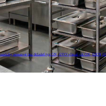
onádoby nerezové bez držadel typ GN, GVO včetně vík GK, GKN, 