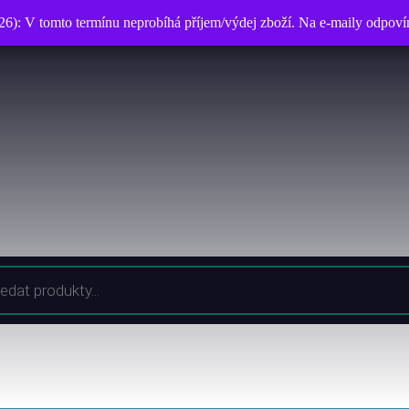
026): V tomto termínu neprobíhá příjem/výdej zboží. Na e-maily odpo
026): V tomto termínu neprobíhá příjem/výdej zboží. Na e-maily odpo