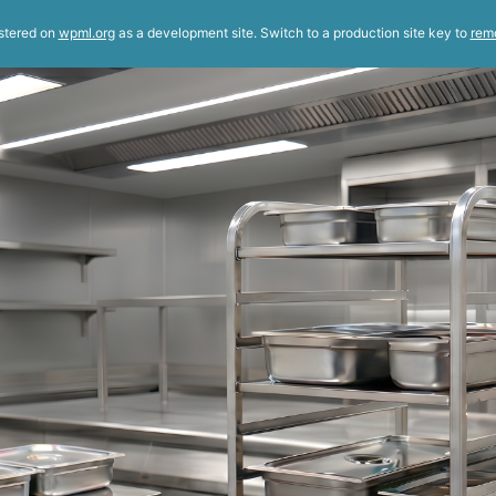
istered on
wpml.org
as a development site. Switch to a production site key to
rem