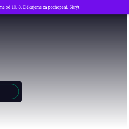
víme od 10. 8. Děkujeme za pochopení.
víme od 10. 8. Děkujeme za pochopení.
Skrýt
Skrýt