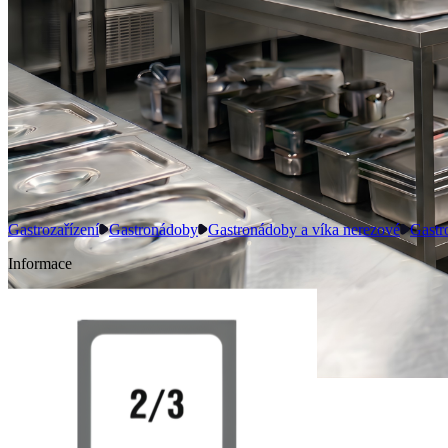
Gastrozařízení
Gastronádoby
Gastronádoby a víka nerezové
Gastr
Informace