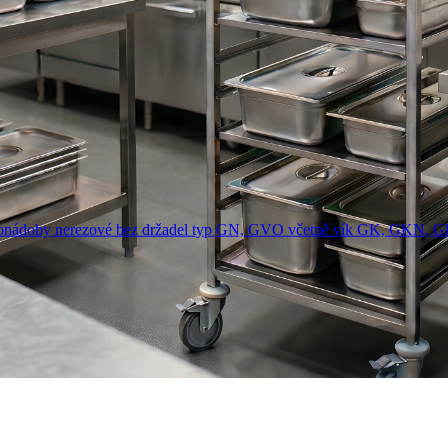
onádoby nerezové bez držadel typ GN, GVO včetně vík GK, GKN, 