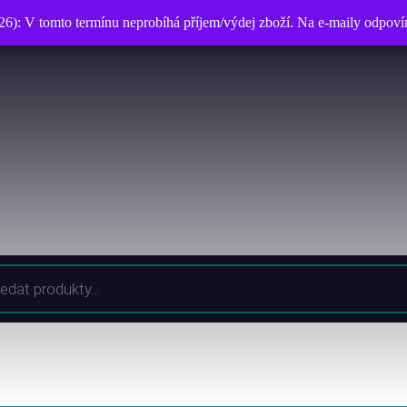
026): V tomto termínu neprobíhá příjem/výdej zboží. Na e-maily odpo
026): V tomto termínu neprobíhá příjem/výdej zboží. Na e-maily odpo