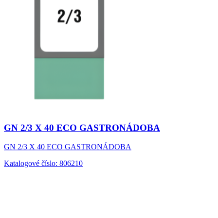
GN 2/3 X 40 ECO GASTRONÁDOBA
GN 2/3 X 40 ECO GASTRONÁDOBA
Katalogové číslo: 806210