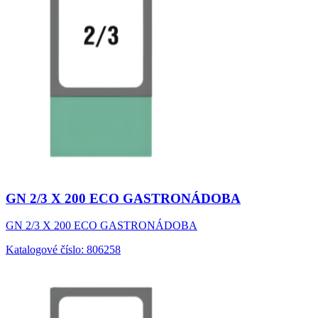
GN 2/3 X 200 ECO GASTRONÁDOBA
GN 2/3 X 200 ECO GASTRONÁDOBA
Katalogové číslo: 806258