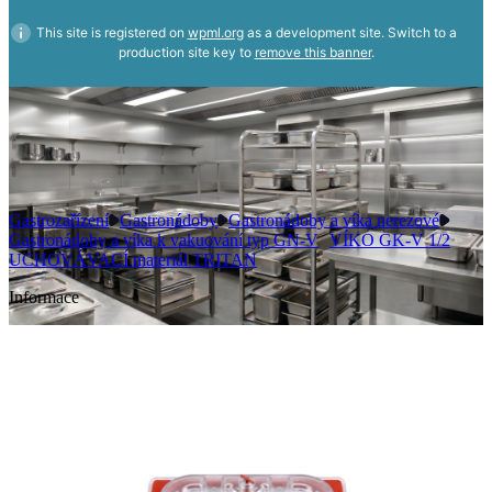
This site is registered on
wpml.org
as a development site. Switch to a
production site key to
remove this banner
.
Gastrozařízení
Gastronádoby
Gastronádoby a víka nerezové
Gastronádoby a víka k vakuování typ GN-V
VÍKO GK-V 1/2
UCHOVÁVACÍ materiál TRITAN
Informace