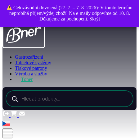
O společnosti
Celozávodní dovolená (27. 7. – 7. 8. 2026): V tomto termínu
Celozávodní dovolená (27. 7. – 7. 8. 2026): V tomto termínu
Kontakty
neprobíhá příjem/výdej zboží. Na e-maily odpovíme od 10. 8.
neprobíhá příjem/výdej zboží. Na e-maily odpovíme od 10. 8.
Děkujeme za pochopení.
Děkujeme za pochopení.
Skrýt
Skrýt
Gastrozařízení
Tabletové systémy
Tlakové patrony
Výroba a služby
Toner
Products
search