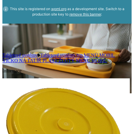
This site is registered on
wpml.org
as a development site. Switch to a
production site key to
remove this banner
.
Tabletové systémy
Tabletové systémy typ MENÜ MOBIL
VÍČKO NA TALÍŘ PLAST ŽLUTÝ MENU MOBIL
Informace