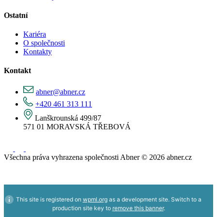
Ostatní
Kariéra
O společnosti
Kontakty
Kontakt
abner@abner.cz
+420 461 313 111
Lanškrounská 499/87
571 01 MORAVSKÁ TŘEBOVÁ
Všechna práva vyhrazena společnosti Abner © 2026 abner.cz
This site is registered on
wpml.org
as a development site. Switch to a
production site key to
remove this banner
.