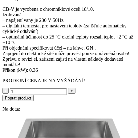
CB-V je vyrobena z chromniklové oceli 18/10.
Izolovaná.
– napájení vany je 230 V-50Hz
– digitální termostat pro nastavení teploty (zajišťuje automaticky
cyklické odtávání)
– optimální účinnost do 25 °C okolní teploty rozsah teplot +2 °C až
+10 °C
Při objednání specifikovat účel – na lahve, GN..
Zapojení do elektrické sítě může provést pouze oprávněná osoba!
Zprávu o revizi el. zařízení zajistí na vlastní náklady dodavatel
montáže!
Příkon (kW): 0,36
PRODEJNÍ CENA JE NA VYŽÁDÁNÍ!
-
+
Poptat produkt
Na dotaz