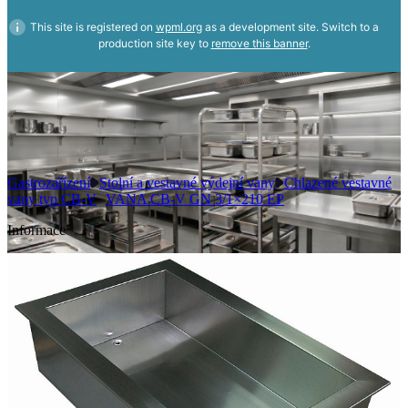
This site is registered on
wpml.org
as a development site. Switch to a
production site key to
remove this banner
.
Gastrozařízení
Stolní a vestavné výdejní vany
Chlazené vestavné
vany typ CB-V
VANA CB-V GN 3/1×210 EP
Informace