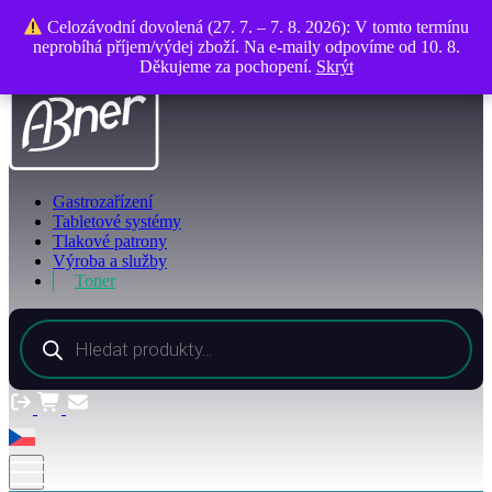
O společnosti
Celozávodní dovolená (27. 7. – 7. 8. 2026): V tomto termínu
Celozávodní dovolená (27. 7. – 7. 8. 2026): V tomto termínu
Kontakty
neprobíhá příjem/výdej zboží. Na e-maily odpovíme od 10. 8.
neprobíhá příjem/výdej zboží. Na e-maily odpovíme od 10. 8.
Děkujeme za pochopení.
Děkujeme za pochopení.
Skrýt
Skrýt
Gastrozařízení
Tabletové systémy
Tlakové patrony
Výroba a služby
Toner
Products
search