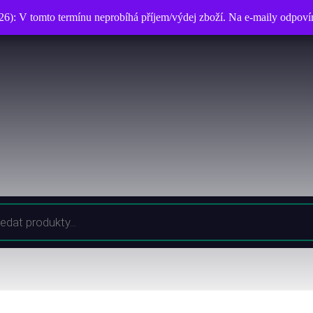
026): V tomto termínu neprobíhá příjem/výdej zboží. Na e-maily odpo
026): V tomto termínu neprobíhá příjem/výdej zboží. Na e-maily odpo