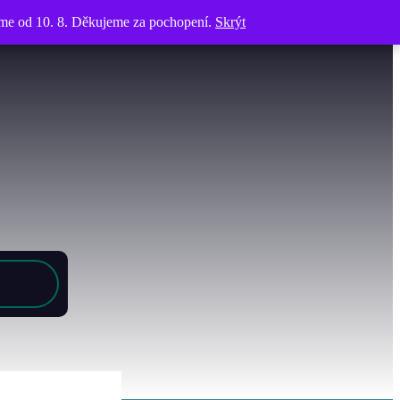
víme od 10. 8. Děkujeme za pochopení.
víme od 10. 8. Děkujeme za pochopení.
Skrýt
Skrýt