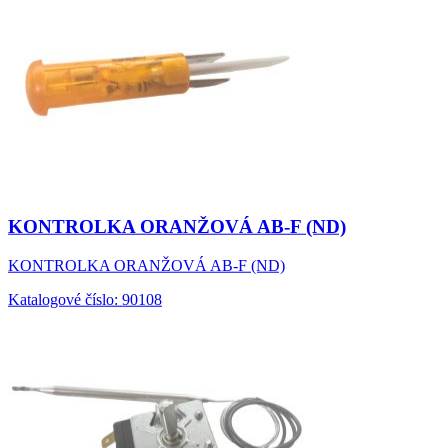
KONTROLKA ORANŽOVÁ AB-F (ND)
KONTROLKA ORANŽOVÁ AB-F (ND)
Katalogové číslo: 90108