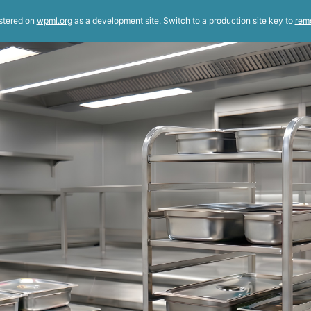
istered on
wpml.org
as a development site. Switch to a production site key to
rem