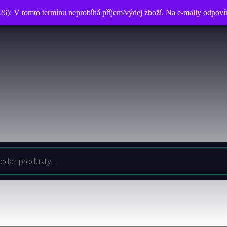
026): V tomto termínu neprobíhá příjem/výdej zboží. Na e-maily odpo
026): V tomto termínu neprobíhá příjem/výdej zboží. Na e-maily odpo