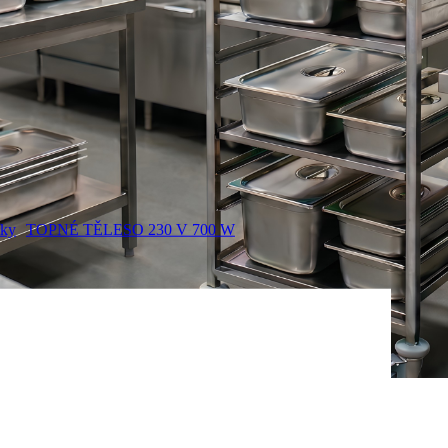
íky
TOPNÉ TĚLESO 230 V 700 W