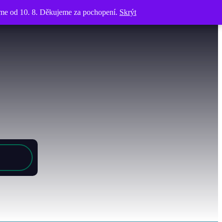
víme od 10. 8. Děkujeme za pochopení.
víme od 10. 8. Děkujeme za pochopení.
Skrýt
Skrýt