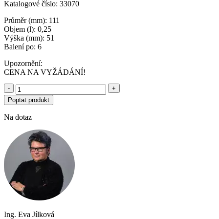
Katalogové číslo: 33070
Průměr (mm): 111
Objem (l): 0,25
Výška (mm): 51
Balení po: 6
Upozornění:
CENA NA VYŽÁDÁNÍ!
-
+
Poptat produkt
Na dotaz
Ing. Eva Jílková