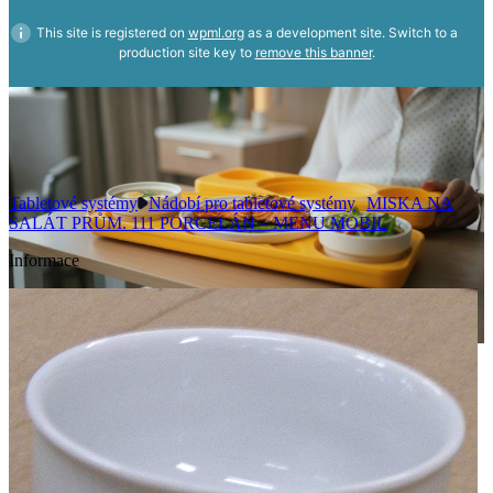
This site is registered on
wpml.org
as a development site. Switch to a
production site key to
remove this banner
.
Tabletové systémy
Nádobí pro tabletové systémy
MISKA NA
SALÁT PRŮM. 111 PORCELÁN – MENU MOBIL
Informace