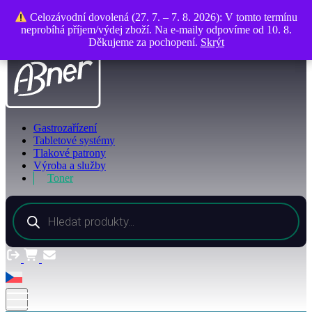
O společnosti
Celozávodní dovolená (27. 7. – 7. 8. 2026): V tomto termínu
Celozávodní dovolená (27. 7. – 7. 8. 2026): V tomto termínu
Kontakty
neprobíhá příjem/výdej zboží. Na e-maily odpovíme od 10. 8.
neprobíhá příjem/výdej zboží. Na e-maily odpovíme od 10. 8.
Děkujeme za pochopení.
Děkujeme za pochopení.
Skrýt
Skrýt
Gastrozařízení
Tabletové systémy
Tlakové patrony
Výroba a služby
Toner
Products
search