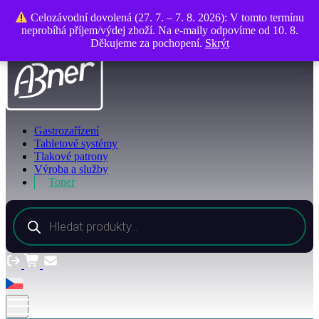
O společnosti
Celozávodní dovolená (27. 7. – 7. 8. 2026): V tomto termínu
Celozávodní dovolená (27. 7. – 7. 8. 2026): V tomto termínu
Kontakty
neprobíhá příjem/výdej zboží. Na e-maily odpovíme od 10. 8.
neprobíhá příjem/výdej zboží. Na e-maily odpovíme od 10. 8.
Děkujeme za pochopení.
Děkujeme za pochopení.
Skrýt
Skrýt
Gastrozařízení
Tabletové systémy
Tlakové patrony
Výroba a služby
Toner
Products
search