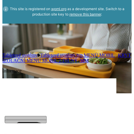
This site is registered on
wpml.org
as a development site. Switch to a
production site key to
remove this banner
.
Tabletové systémy
Tabletové systémy typ MENÜ MOBIL
KRYT
IZOLAČNÍ MENU MOBIL 2-DÍLNÝ, MM
Informace