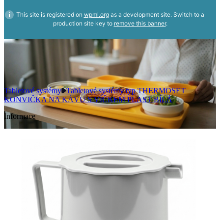
This site is registered on
wpml.org
as a development site. Switch to a
production site key to
remove this banner
.
Tabletové systémy
Tabletové systémy typ THERMOSET
KONVIČKA NA KÁVU S VÍČKEM PLAST BÍLÁ
Informace