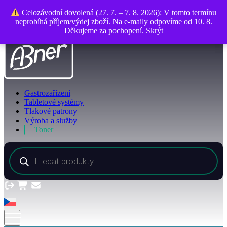
O společnosti
Celozávodní dovolená (27. 7. – 7. 8. 2026): V tomto termínu
Celozávodní dovolená (27. 7. – 7. 8. 2026): V tomto termínu
Kontakty
neprobíhá příjem/výdej zboží. Na e-maily odpovíme od 10. 8.
neprobíhá příjem/výdej zboží. Na e-maily odpovíme od 10. 8.
Děkujeme za pochopení.
Děkujeme za pochopení.
Skrýt
Skrýt
Gastrozařízení
Tabletové systémy
Tlakové patrony
Výroba a služby
Toner
Products
search