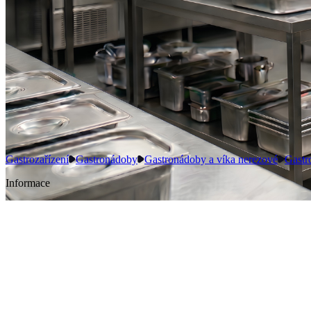
Gastrozařízení
Gastronádoby
Gastronádoby a víka nerezové
Gastr
Informace