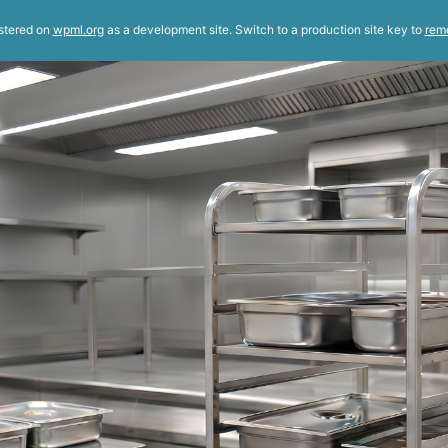
istered on
wpml.org
as a development site. Switch to a production site key to
rem