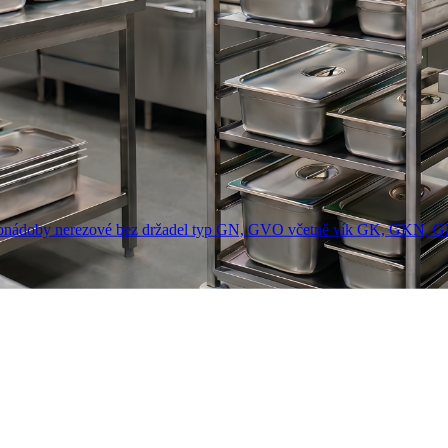
onádoby nerezové bez držadel typ GN, GVO včetně vík GK, GKN, 