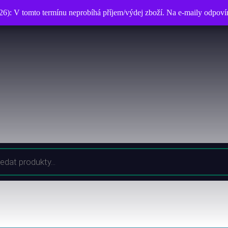
026): V tomto termínu neprobíhá příjem/výdej zboží. Na e-maily odpo
026): V tomto termínu neprobíhá příjem/výdej zboží. Na e-maily odpo