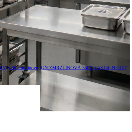
GKV
GN zmrzlinové
GN ZMRZLINOVÁ 360X165X150 NEREZ