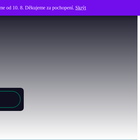
víme od 10. 8. Děkujeme za pochopení.
víme od 10. 8. Děkujeme za pochopení.
Skrýt
Skrýt