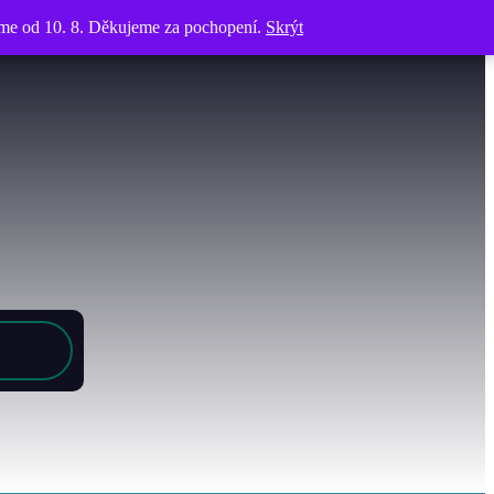
víme od 10. 8. Děkujeme za pochopení.
víme od 10. 8. Děkujeme za pochopení.
Skrýt
Skrýt