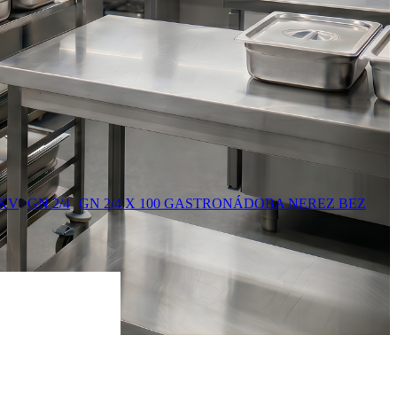
GKV
GN 2/4
GN 2/4 X 100 GASTRONÁDOBA NEREZ BEZ