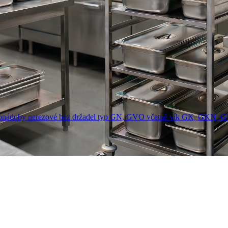
onádoby nerezové bez držadel typ GN, GVO včetně vík GK, GKN, 