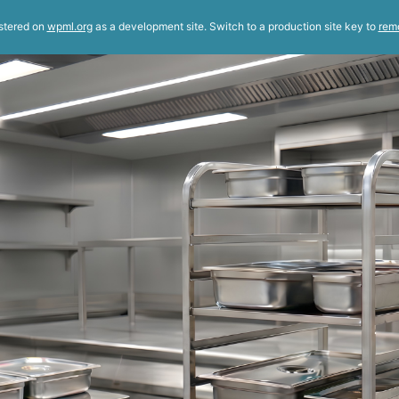
istered on
wpml.org
as a development site. Switch to a production site key to
rem