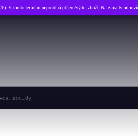
026): V tomto termínu neprobíhá příjem/výdej zboží. Na e-maily odpo
026): V tomto termínu neprobíhá příjem/výdej zboží. Na e-maily odpo