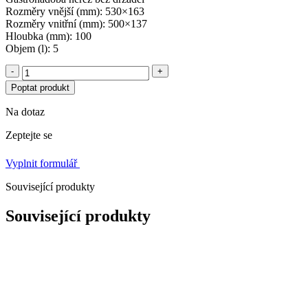
Rozměry vnější (mm): 530×163
Rozměry vnitřní (mm): 500×137
Hloubka (mm): 100
Objem (l): 5
-
+
Poptat produkt
Na dotaz
Zeptejte se
Vyplnit formulář
Související produkty
Související produkty