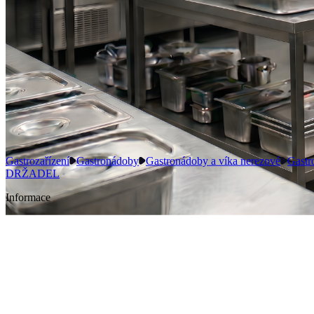
Gastrozařízení
Gastronádoby
Gastronádoby a víka nerezové
Gastr
DRŽADEL
Informace