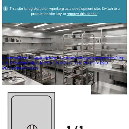
This site is registered on
wpml.org
as a development site. Switch to a
production site key to
remove this banner
.
Gastrozařízení
Gastronádoby
Gastronádoby polypropylenové typ
GN PP včetně vík GK PP
GN PP 1/1
GK PP 1/1 VÍKO
POLYPROPYLEN
Informace