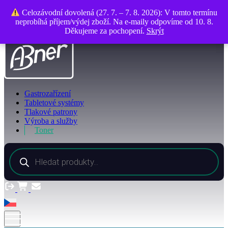
O společnosti
Celozávodní dovolená (27. 7. – 7. 8. 2026): V tomto termínu
Celozávodní dovolená (27. 7. – 7. 8. 2026): V tomto termínu
Kontakty
neprobíhá příjem/výdej zboží. Na e-maily odpovíme od 10. 8.
neprobíhá příjem/výdej zboží. Na e-maily odpovíme od 10. 8.
Děkujeme za pochopení.
Děkujeme za pochopení.
Skrýt
Skrýt
Gastrozařízení
Tabletové systémy
Tlakové patrony
Výroba a služby
Toner
Products
search