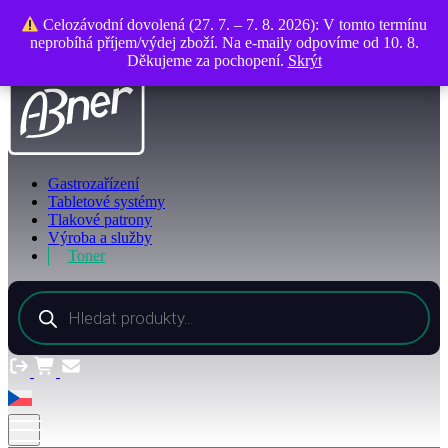
O společnosti
Celozávodní dovolená (27. 7. – 7. 8. 2026): V tomto termínu
Celozávodní dovolená (27. 7. – 7. 8. 2026): V tomto termínu
Kontakty
neprobíhá příjem/výdej zboží. Na e-maily odpovíme od 10. 8.
neprobíhá příjem/výdej zboží. Na e-maily odpovíme od 10. 8.
Děkujeme za pochopení.
Děkujeme za pochopení.
Skrýt
Skrýt
Gastrozařízení
Tabletové systémy
Tlakové patrony
Výroba a služby
Toner
Products
search