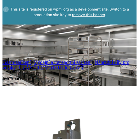
This site is registered on
wpml.org
as a development site. Switch to a
production site key to
remove this banner
.
Gastrozařízení
Výdejní a transportní zařízení
Náhradní díly pro
vozíky
UZÁVĚR DVOJKULIČKOVÝ
Informace