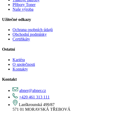
Přibory Toner
Naše výroba
Užitečné odkazy
Ochrana osobních údajů
Obchodní podmínky
Certifikáty
Ostatní
Kariéra
O společnosti
Kontakty
Kontakt
abner@abner.cz
+420 461 313 111
Lanškrounská 499/87
571 01 MORAVSKÁ TŘEBOVÁ