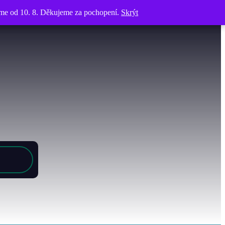
víme od 10. 8. Děkujeme za pochopení.
víme od 10. 8. Děkujeme za pochopení.
Skrýt
Skrýt