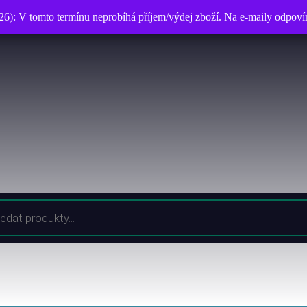
026): V tomto termínu neprobíhá příjem/výdej zboží. Na e-maily odpo
026): V tomto termínu neprobíhá příjem/výdej zboží. Na e-maily odpo