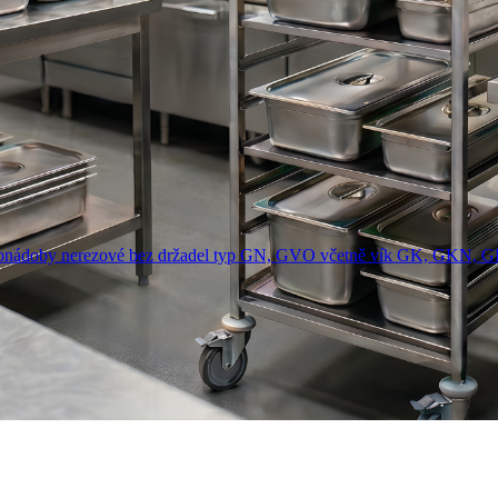
onádoby nerezové bez držadel typ GN, GVO včetně vík GK, GKN, 