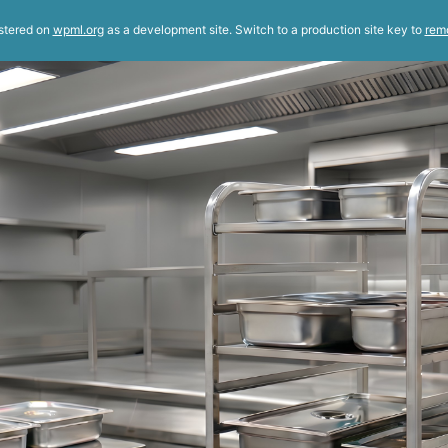
istered on
wpml.org
as a development site. Switch to a production site key to
rem