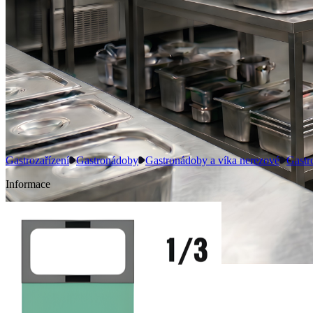
Gastrozařízení
Gastronádoby
Gastronádoby a víka nerezové
Gastr
Informace